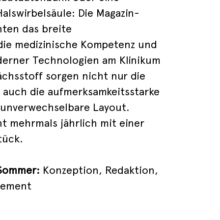
alswirbelsäule: Die Magazin-
ten das breite
die medizinische Kompetenz und
erner Technologien am Klinikum
ächsstoff sorgen nicht nur die
n auch die aufmerksamkeitsstarke
 unverwechselbare Layout.
nt mehrmals jährlich mit einer
tück.
kSommer:
Konzeption, Redaktion,
gement